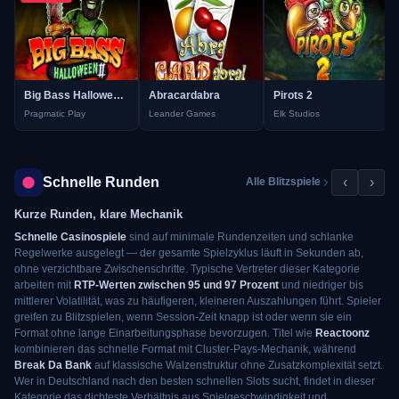
Big Bass Halloween 2
Abracardabra
Pirots 2
Pragmatic Play
Leander Games
Elk Studios
Schnelle Runden
‹
›
Alle Blitzspiele
Kurze Runden, klare Mechanik
Schnelle Casinospiele
sind auf minimale Rundenzeiten und schlanke
Regelwerke ausgelegt — der gesamte Spielzyklus läuft in Sekunden ab,
ohne verzichtbare Zwischenschritte. Typische Vertreter dieser Kategorie
arbeiten mit
RTP-Werten zwischen 95 und 97 Prozent
und niedriger bis
mittlerer Volatilität, was zu häufigeren, kleineren Auszahlungen führt. Spieler
greifen zu Blitzspielen, wenn Session-Zeit knapp ist oder wenn sie ein
Format ohne lange Einarbeitungsphase bevorzugen. Titel wie
Reactoonz
kombinieren das schnelle Format mit Cluster-Pays-Mechanik, während
Break Da Bank
auf klassische Walzenstruktur ohne Zusatzkomplexität setzt.
Wer in Deutschland nach den besten schnellen Slots sucht, findet in dieser
Kategorie das dichteste Verhältnis aus Spielgeschwindigkeit und