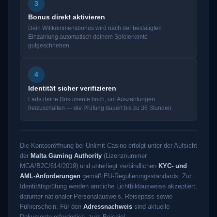
3
Bonus direkt aktivieren
Dein Willkommensbonus wird nach der bestätigten
Einzahlung automatisch deinem Spielerkonto
gutgeschrieben.
4
Identität sicher verifizieren
Lade deine Dokumente hoch, um Auszahlungen
freizuschalten — die Prüfung dauert bis zu 36 Stunden.
Die Kontoeröffnung bei Unlimit Casino erfolgt unter der Aufsicht
der
Malta Gaming Authority
(Lizenznummer
MGA/B2C/614/2019) und unterliegt verbindlichen
KYC- und
AML-Anforderungen
gemäß EU-Regulierungsstandards. Zur
Identitätsprüfung werden amtliche Lichtbildausweise akzeptiert,
darunter nationaler Personalausweis, Reisepass sowie
Führerschein. Für den
Adressnachweis
sind aktuelle
Dokumente erforderlich, zum Beispiel