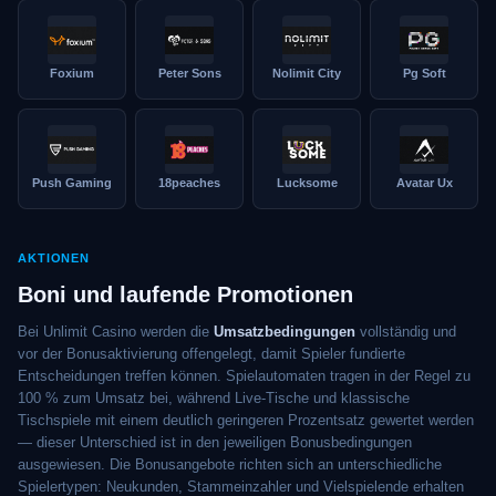
Foxium
Peter Sons
Nolimit City
Pg Soft
Push Gaming
18peaches
Lucksome
Avatar Ux
AKTIONEN
Boni und laufende Promotionen
Bei Unlimit Casino werden die
Umsatzbedingungen
vollständig und
vor der Bonusaktivierung offengelegt, damit Spieler fundierte
Entscheidungen treffen können. Spielautomaten tragen in der Regel zu
100 % zum Umsatz bei, während Live-Tische und klassische
Tischspiele mit einem deutlich geringeren Prozentsatz gewertet werden
— dieser Unterschied ist in den jeweiligen Bonusbedingungen
ausgewiesen. Die Bonusangebote richten sich an unterschiedliche
Spielertypen: Neukunden, Stammeinzahler und Vielspielende erhalten