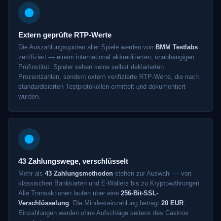
Extern geprüfte RTP-Werte
Die Auszahlungsquoten aller Spiele werden von
BMM Testlabs
zertifiziert — einem international akkreditierten, unabhängigen
Prüfinstitut. Spieler sehen keine selbst deklarierten
Prozentzahlen, sondern extern verifizierte RTP-Werte, die nach
standardisierten Testprotokollen ermittelt und dokumentiert
wurden.
43 Zahlungswege, verschlüsselt
Mehr als
43 Zahlungsmethoden
stehen zur Auswahl — von
klassischen Bankkarten und E-Wallets bis zu Kryptowährungen.
Alle Transaktionen laufen über eine
256-Bit-SSL-
Verschlüsselung
. Die Mindesteinzahlung beträgt
20 EUR
;
Einzahlungen werden ohne Aufschläge seitens des Casinos