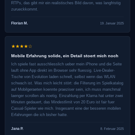
RTPs, das gibt mir ein realistisches Bild davon, was langfristig
zurueckkommt.
Florian M.
19. Januar 2025
★★★★☆
Mobile Erfahrung solide, ein Detail stoert mich noch
Ich spiele fast ausschliesslich ueber mein iPhone und die Seite
lauft ohne App direkt im Browser sehr fluessig. Live-Dealer-
Tische von Evolution laden schnell, selbst wenn das WLAN
schwach ist. Was mich leicht stört: die Filterung im Spielkatalog
auf Mobilgeraeten koennte praeziser sein, ich muss manchmal
laenger scrollen als noetig. Einzahlung per Klarna hat unter zwei
Minuten gedauert, das Mindestlimit von 20 Euro ist fair fuer
Casual-Spieler wie mich. Insgesamt eine der besseren mobilen
Erfahrungen die ich bisher hatte.
Jana P.
8. Februar 2025