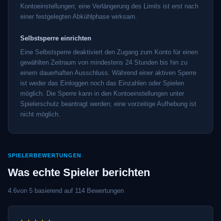
Kontoeinstellungen; eine Verlängerung des Limits ist erst nach
einer festgelegten Abkühlphase wirksam.
Selbstsperre einrichten
Eine Selbstsperre deaktiviert den Zugang zum Konto für einen
gewählten Zeitraum von mindestens 24 Stunden bis hin zu
einem dauerhaften Ausschluss. Während einer aktiven Sperre
ist weder das Einloggen noch das Einzahlen oder Spielen
möglich. Die Sperre kann in den Kontoeinstellungen unter
Spielerschutz beantragt werden; eine vorzeitige Aufhebung ist
nicht möglich.
SPIELERBEWERTUNGEN
Was echte Spieler berichten
4.6
von 5 basierend auf 114 Bewertungen