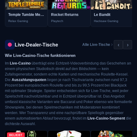
Temple Tumble Megaways
Rocket Returns
Le Bandit
Relax Gaming
Playtech
Hacksaw Gaming
Live-Dealer-Tische
‹
›
Alle Live-Tische
Wie Live-Casino-Tische funktionieren
Im
Live-Casino
überträgt eine Echtzeit-Videoverbindung das Geschehen an
einem physischen Studiotisch direkt auf den Bildschirm — kein
Zufallsgenerator, sondern echte Karten und mechanische Roulette-Kessel.
Die
Auszahlungsquoten
liegen je nach Tischvariante zwischen rund 97,3
Prozent bei europäischem Roulette und bis zu 99,5 Prozent bei Blackjack
mit optimaler Strategie. Spieler entscheiden sich für Live-Tische, weil jeder
Spielschritt nachvollziehbar und in Echtzeit überprüfbar ist. Das Angebot
umfasst klassische Varianten wie Baccarat und Poker ebenso wie formatierte
Showspiele, bei denen Spielmechaniken mit Moderatoren kombiniert
werden. Wer Transparenz und eine nachprüfbare Spiellogik gegenüber
einem automatisierten Ablauf bevorzugt, findet im
Live-Casino-Segment
die
dichteste Auswahl.
BELIEBT